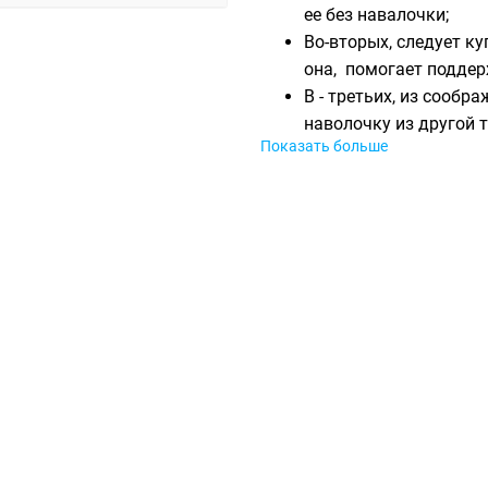
ее без навалочки;
Во-вторых, следует к
она, помогает поддер
В - третьих, из сообр
наволочку из другой т
Показать больше
Уполномоченный представ
Доставка в Украине через 
Данный товар запатентова