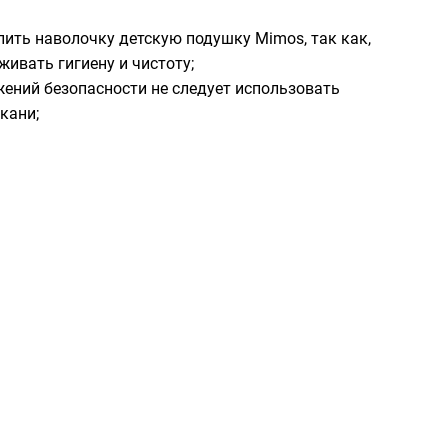
упить наволочку детскую подушку Mimos, так как,
живать гигиену и чистоту;
ажений безопасности не следует использовать
кани;
итель
24 часов
н!