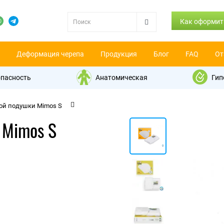
Как оформит
Деформация черепа
Продукция
Блог
FAQ
От
пасность
Анатомическая
Гип
ой подушки Mimos S
 Mimos S