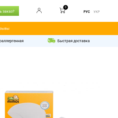
0
ь заказ?
РУС
УКР
зывы
оаллергенная
Быстрая доставка