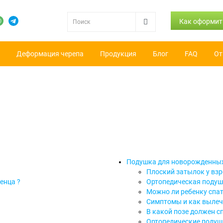
Как оформит
Деформация черепа
Продукция
Блог
FAQ
От
Подушка для новорожденных
Плоский затылок у взр
енца ?
Ортопедическая подуш
Можно ли ребенку спат
Симптомы и как вылеч
В какой позе должен 
Ортопедические подушк