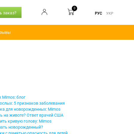
0
ь заказ?
РУС
УКР
зывы
 Mimos: блог
ослых: 5 признаков заболевания
ка для новорожденных: Mimos
ь на животе? Ответ врачей США
ить кривую голову: Mimos
спать новорожденный?
и с памятью опасность для детей