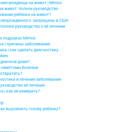
ния младенца на живот | Mimos
а живот: полное руководство
ывание ребенка на живот?
новорожденного: запрещены в США
 полное руководство о её лечении
их подушках Mimos
а | причины заболевания
ка | как сделать диагностику
kies
удничков дома?
: симптомы болезни
дотвратить?
гностика и лечение заболевания
руководство её лечения
 | как её измерить?
ip
как выровнять голову ребенку?