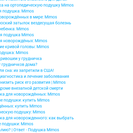
ка на ортопедическую подушку Mimos
я подушка: Mimos
оворождённых в мире: Mimos
лоский затылок вездесущая болезнь
ребенка: Mimos
я подушка Mimos
я новорождёных: Mimos
ие кривой головы: Mimos
одушка: Mimos
ривошеи у грудничка
у грудничков дома?
я сна: их запретили в США!
диагностика и лечение заболевания
низить риск его развития | Mimos
дроме внезапной детской смерти
ка для новорождённых: Mimos
е подушки: купить Mimos
ённых: купить Mimos
ческую подушку: Mimos
ка для новорожденного: как выбрать
е подушки: Mimos
лию? | Ответ - Подушка Mimos