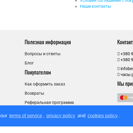
Условия соглашения с пок
Наши контакты
Полезная информация
Контак
Вопросы и ответы
+380 9
+380 9
Блог
infob
Покупателям
часы р
Мы при
Как оформить заказ
Возвраты
Реферальная программа
 our
terms of service
,
privacy policy
and
cookies policy
.