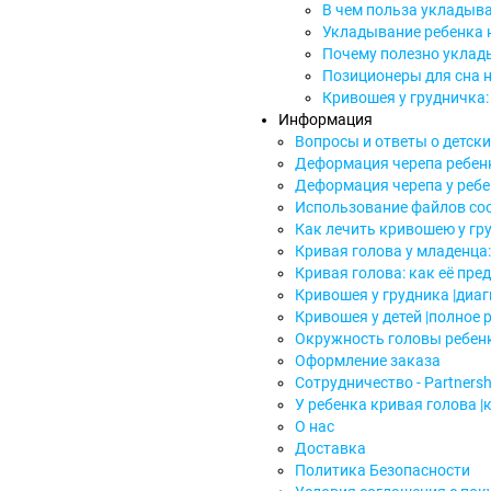
В чем польза укладыва
Укладывание ребенка н
Почему полезно уклад
Позиционеры для сна 
Кривошея у грудничка:
Информация
Вопросы и ответы о детск
Деформация черепа ребенк
Деформация черепа у ребен
Использование файлов coo
Как лечить кривошею у гр
Кривая голова у младенца
Кривая голова: как её пре
Кривошея у грудника |диа
Кривошея у детей |полное 
Окружность головы ребенка
Оформление заказа
Сотрудничество - Partnersh
У ребенка кривая голова |
О нас
Доставка
Политика Безопасности