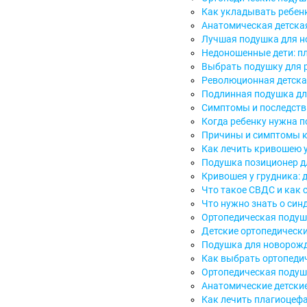
Как укладывать ребен
Анатомическая детска
Лучшая подушка для н
Недоношенные дети: п
Выбрать подушку для 
Революционная детска
Подлинная подушка дл
Симптомы и последств
Когда ребенку нужна п
Причины и симптомы к
Как лечить кривошею 
Подушка позиционер дл
Кривошея у грудника: 
Что такое СВДС и как с
Что нужно знать о син
Ортопедическая подуш
Детские ортопедически
Подушка для новорожд
Как выбрать ортопеди
Ортопедическая подуш
Анатомические детски
Как лечить плагиоцефа