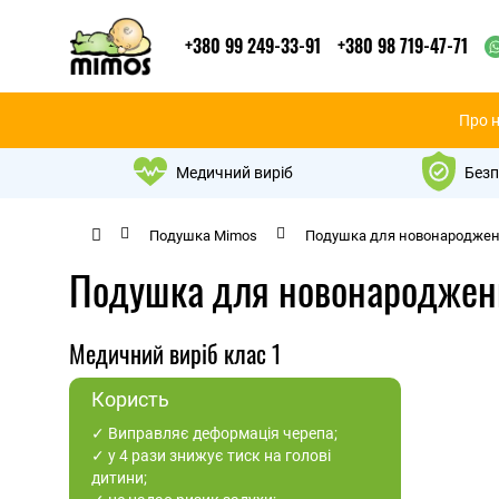
+380 99 249-33-91
+380 98 719-47-71
Про 
Медичний виріб
Безп
Подушка Mimos
Подушка для новонароджени
Подушка для новонароджени
Медичний виріб клас 1
Користь
✓ Виправляє деформація черепа;
✓ у 4 рази знижує тиск на голові
дитини;