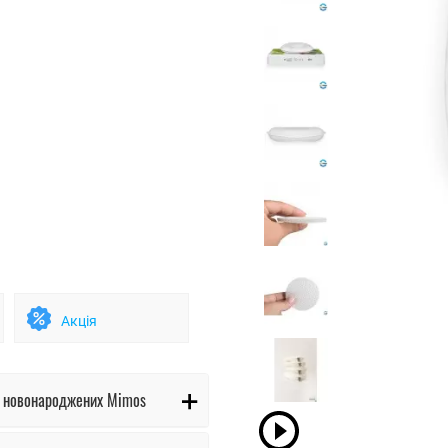
Акція
я новонароджених Mimos