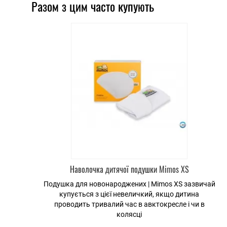
Разом з цим часто купують
Наволочка дитячої подушки Mimos XS
Подушка для новонароджених | Mimos XS зазвичай
купується з цієї невеличкий, якщо дитина
проводить тривалий час в авктокресле і чи в
колясці