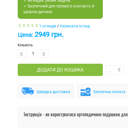
✓ не надає ризик задухи;
✓ Безпечний для прямого контакту зі
шкірою дитини;
1 оглядів
/
Написати огляд
2949 грн.
Цена:
Кількість
ДОДАТИ ДО КОШИКА
Швидка доставка
Безпечна оплата
Інструкція - як користуватися ортопедичною подушкою дл