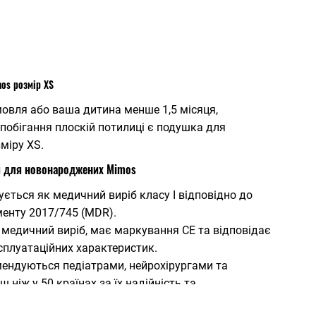
os розмір XS
овля або ваша дитина менше 1,5 місяця,
обігання плоскій потилиці є подушка для
міру XS.
и для новонароджених Mimos
ється як медичний виріб класу I відповідно до
енту 2017/745 (MDR).
 медичний виріб, має маркування CE та відповідає
сплуатаційних характеристик.
ендуються педіатрами, нейрохірургами та
 ніж у 50 країнах за їх надійність та