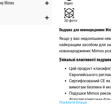
шку Mimos
Відео
3D фото
Подушка для новонароджених Mim
Якщо у вас недоношене нем
найкращим засобом для зап
новонароджених Mimos роз
Унікальні властивості подушк
Цей продукт класифіку
Європейського реглам
Сертифікований CE як
вимогам безпеки й ек
Подушки Mimos реком
фізіотерапевтами більш
Показати більше
ефективність.