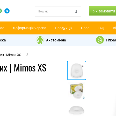
Як замовити
нас
Деформація черепа
Продукція
Блог
FAQ
В
ека
Aнатомічна
Гіпоа
х | Mimos XS
х | Mimos XS