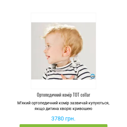
Увага:
Терапевтична ефектив
93/42/EC та 47/2007/E
Дитяча подушка Mimo
кісток черепа.
Основні характерист
Має терапевтичну влас
виробу;
Знижує зовнішній тис
голову немовляти від
Сприяє природному ф
Безпечна під час сну 
Клінічно схвалена для
Ортопедичний комір TOT collar
Сприяє природному ф
М’який ортопедичний комір зазвичай купуються,
Схвалена педіатрами т
якщо дитина хворіє кривошею
Має антиалергенну та
3780 грн.
Не містить шкідливих р