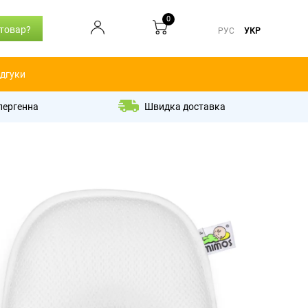
0
 товар?
РУС
УКР
ідгуки
лергенна
Швидка доставка