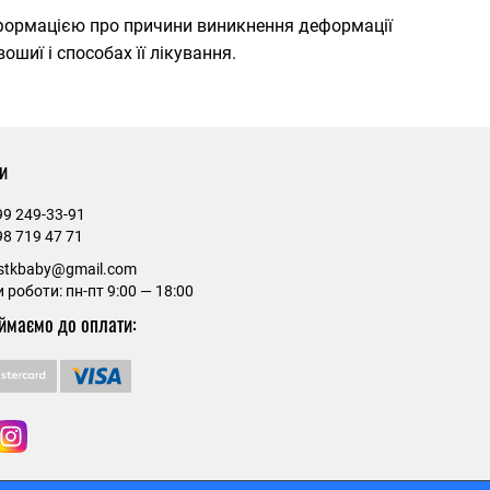
нформацією про причини виникнення деформації
ошиї і способах її лікування.
и
99 249-33-91
98 719 47 71
estkbaby@gmail.com
 роботи: пн-пт 9:00 — 18:00
ймаємо до оплати: