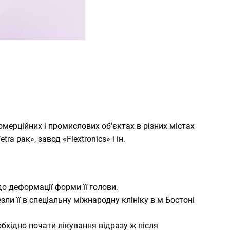
ерційних і промислових об'єктах в різних містах
а pак», завод «Flextronics» і ін.
до деформації форми її голови.
зли її в спеціальну міжнародну клініку в м Бостоні
обхідно почати лікування відразу ж після