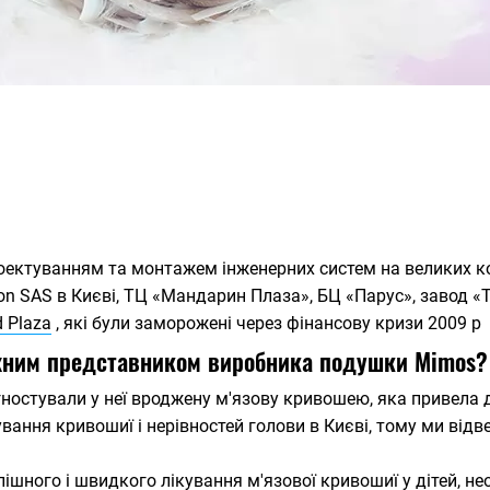
оектуванням та монтажем інженерних систем на великих ком
n SAS в Києві, ТЦ «Мандарин Плаза», БЦ «Парус», завод «Теtr
d Plaza
, які були заморожені через фінансову кризи 2009 р
ажним представником виробника подушки Mimos?
агностували у неї вроджену м'язову кривошею, яка привела 
вання кривошиї і нерівностей голови в Києві, тому ми відве
пішного і швидкого лікування м'язової кривошиї у дітей, не