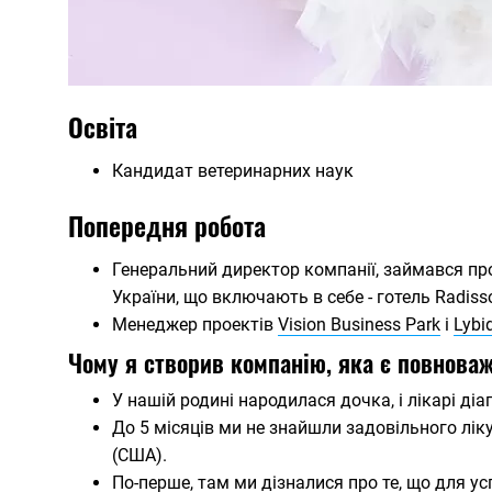
Освіта
Кандидат ветеринарних наук
Попередня робота
Генеральний директор компанії, займався пр
України, що включають в себе - готель Radisso
Менеджер проектів
Vision Business Park
і
Lybi
Чому я створив компанію, яка є повнов
У нашій родині народилася дочка, і лікарі ді
До 5 місяців ми не знайшли задовільного ліку
(США).
По-перше, там ми дізналися про те, що для ус