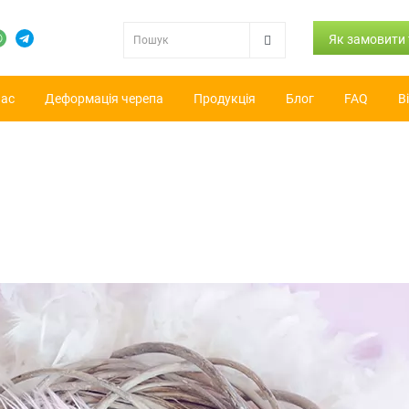
Як замовити
нас
Деформація черепа
Продукція
Блог
FAQ
В