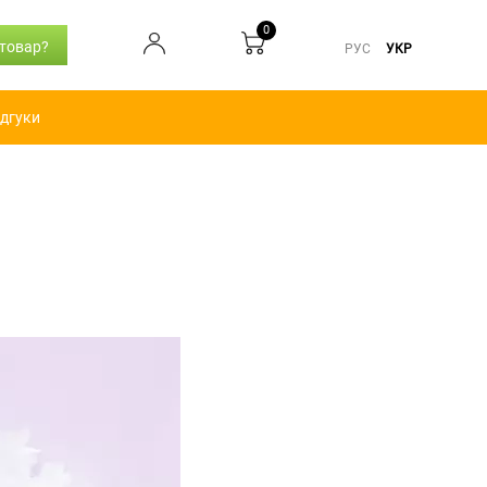
0
 товар?
РУС
УКР
ідгуки