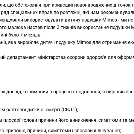
ли, що обстеження при кривошиї новонароджених діточок п
ряд спеціальних вправ по розтяжці, які нам рекомендувал
омендували використовувати дитячу подушку Mimos - ми по
ого малюка настав після 3 тижнів використання подушки M
ні було 7 місяців.
анії, яка виробляє дитячі подушку Mimos для отримання е
ний департамент міністерства охорони здоров'я для оформл
кож досвід, отриманий в процесі їх подолання, я вирішив з
м раптової дитячої смерті (СВДС);
 плоскої голови причини його виникнення, симптоми та мет
 кривоше, причини, симптоми і способи її лікування;