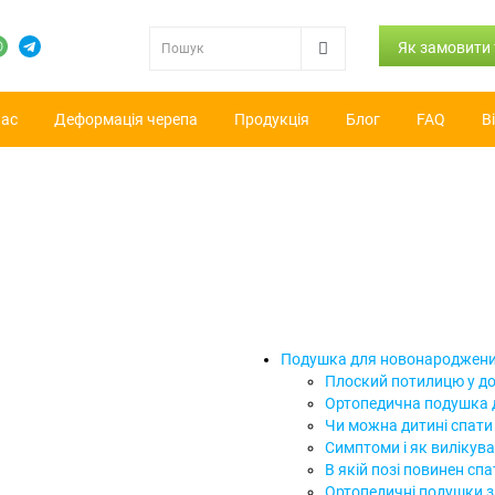
Як замовити
нас
Деформація черепа
Продукція
Блог
FAQ
В
Подушка для новонароджени
Плоский потилицю у до
Ортопедична подушка 
Чи можна дитині спати 
Симптоми і як вилікува
В якій позі повинен с
Ортопедичні подушки з 