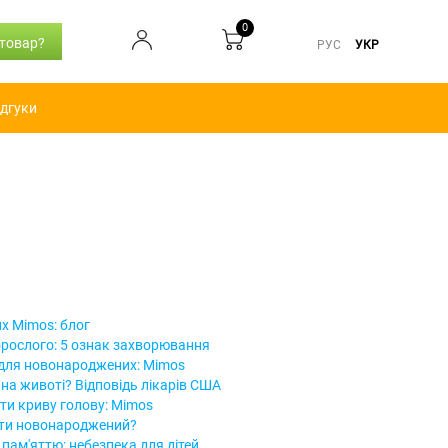
0
 товар?
РУС
УКР
ідгуки
х Mimos: блог
рослого: 5 ознак захворювання
для новонароджених: Mimos
на животі? Відповідь лікарів США
ти криву голову: Mimos
пати новонароджений?
пам'яттю: небезпека для дітей