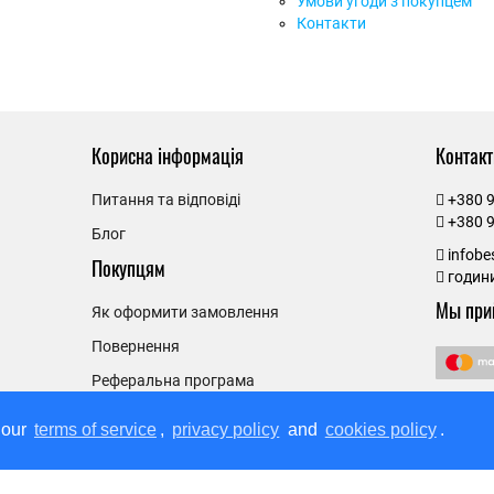
Умови угоди з покупцем
Контакти
Корисна інформація
Контакт
Питання та відповіді
+380 9
+380 9
Блог
infob
Покупцям
години
Мы при
Як оформити замовлення
Повернення
Реферальна програма
 our
terms of service
,
privacy policy
and
cookies policy
.