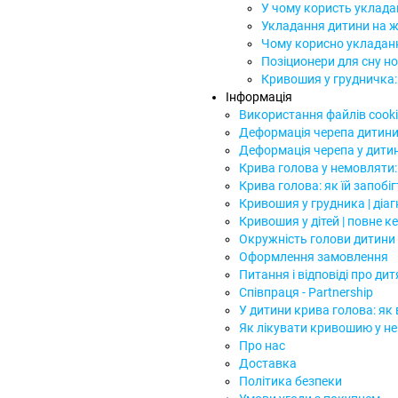
У чому користь уклада
Укладання дитини на ж
Чому корисно укладанн
Позіционери для сну н
Кривошия у грудничка: п
Інформація
Використання файлів cooki
Деформація черепа дитини
Деформація черепа у дитин
Крива голова у немовляти
Крива голова: як їй запобі
Кривошия у грудника | діа
Кривошия у дітей | повне к
Окружність голови дитини |
Оформлення замовлення
Питання і відповіді про ди
Співпраця - Partnership
У дитини крива голова: як 
Як лікувати кривошию у н
Про нас
Доставка
Політика безпеки