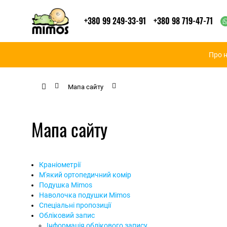
+380 99 249-33-91
+380 98 719-47-71
Про 
Мапа сайту
Мапа сайту
Краніометрії
М'який ортопедичний комір
Подушка Mimos
Наволочка подушки Mimos
Спеціальні пропозиції
Обліковий запис
Інформація облікового запису