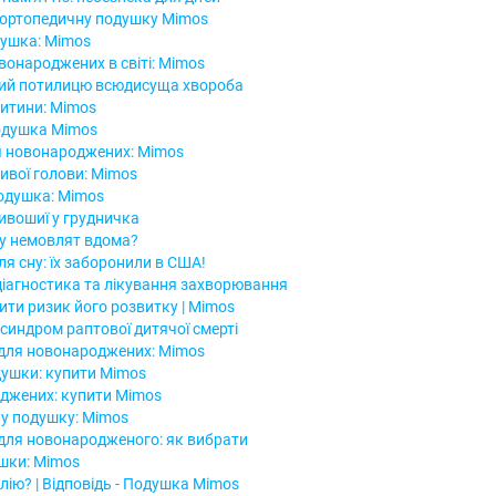
 ортопедичну подушку Mimos
душка: Mimos
онароджених в світі: Mimos
кий потилицю всюдисуща хвороба
итини: Mimos
одушка Mimos
 новонароджених: Mimos
ивої голови: Mimos
подушка: Mimos
ивошиї у грудничка
 у немовлят вдома?
я сну: їх заборонили в США!
діагностика та лікування захворювання
ити ризик його розвитку | Mimos
синдром раптової дитячої смерті
для новонароджених: Mimos
душки: купити Mimos
джених: купити Mimos
у подушку: Mimos
для новонародженого: як вибрати
ушки: Mimos
лію? | Відповідь - Подушка Mimos