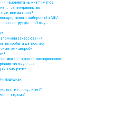
ння немовляти на живіт | Mimos
ивіт: повне керівництво
я дитини на живіт?
овонародженого: заборонені в США
овна інструкція про її лікуванні
es
 | причини захворювання
и | як зробити діагностику
: симптоми хвороби
гти?
гностика та лікування захворювання
ерівництво лікування
 як її виміряти?
тячі подушках
вирівняти голову дитині?
емовлят вдома?