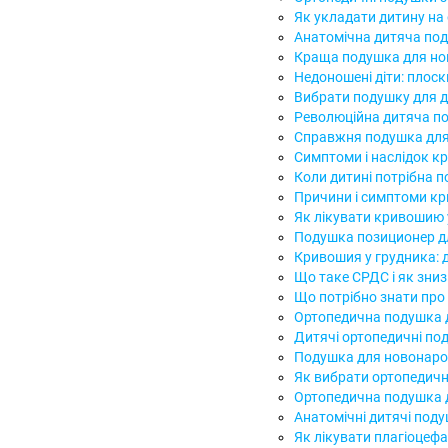
Як укладати дитину на
Анатомічна дитяча по
Краща подушка для нов
Недоношені діти: плос
Вибрати подушку для д
Революційна дитяча п
Справжня подушка для
Симптоми і наслідок кр
Коли дитині потрібна 
Причини і симптоми кр
Як лікувати кривошию
Подушка позиционер дл
Кривошия у грудника: 
Що таке СРДС і як зниз
Що потрібно знати про 
Ортопедична подушка 
Дитячі ортопедичні по
Подушка для новонаро
Як вибрати ортопедичн
Ортопедична подушка 
Анатомічні дитячі под
Як лікувати плагіоцефа