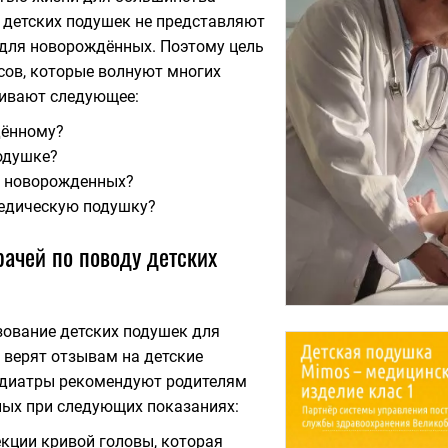
 детских подушек не представляют
для новорождённых. Поэтому цель
сов, которые волнуют многих
шивают следующее:
дённому?
подушке?
я новорожденных?
педическую подушку?
ачей по поводу детских
зование детских подушек для
е верят отзывам на детские
педиатры рекомендуют родителям
ых при следующих показаниях:
екции кривой головы, которая