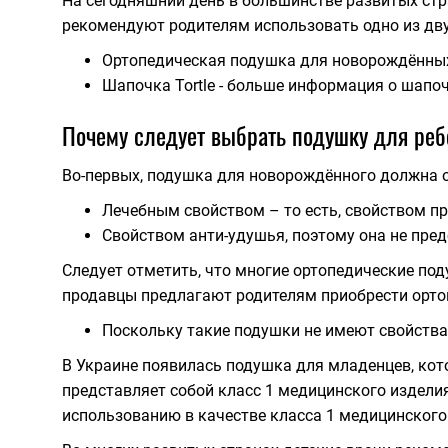
На сегодняшний день в большинстве развитых стр
рекомендуют родителям использовать одно из дву
Ортопедическая подушка для новорождённы
Шапочка Tortle - больше информация о шапоч
Почему следует выбрать подушку для ре
Во-первых, подушка для новорождённого должна 
Лечебным свойством – то есть, свойством п
Свойством анти-удушья, поэтому она не пред
Следует отметить, что многие ортопедические по
продавцы предлагают родителям приобрести орто
Поскольку такие подушки не имеют свойства
В Украине появилась подушка для младенцев, ко
представляет собой класс 1 медицинского издели
использованию в качестве класса 1 медицинского 