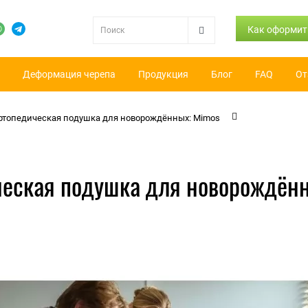
Как оформит
Деформация черепа
Продукция
Блог
FAQ
От
ртопедическая подушка для новорождённых: Mimos
ческая подушка для новорождённ