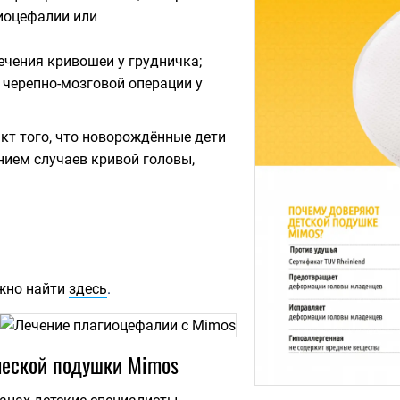
иоцефалии или
ечения кривошеи у грудничка;
 черепно-мозговой операции у
кт того, что новорождённые дети
нием случаев кривой головы,
жно найти
здесь
.
ческой подушки Mimos