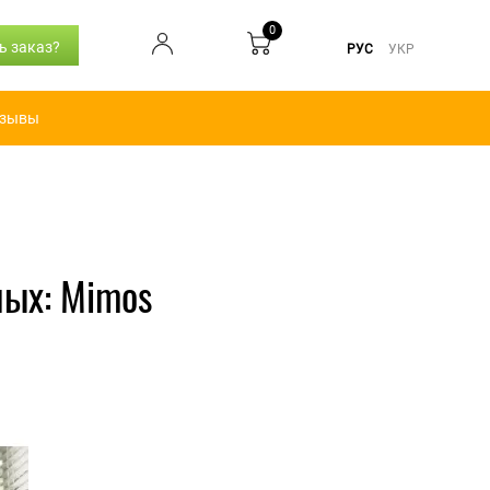
0
ь заказ?
РУС
УКР
зывы
ых: Mimos