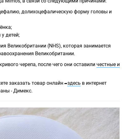
да Mimos, в связи со следующими причинами:
цефалию, долихоцефалическую форму головы и
ёнка;
у детей;
ия Великобритании (NHS), которая занимается
равоохранения Великобритании.
ривого черепа, после чего они оставили
честные и
ете заказать товар онлайн
здесь
в интернет
➦
раны - Димекс.