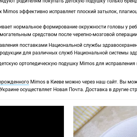
ендуют родителям покупать детскую подушку только брен
 Mimos эффективно исправляет плоский затылок, плагио
вает нормальное формирование окружности головы у реб
огательным средством после черепно-мозговой операции 
равления поставками Национальной службы здравоохранен
родукции для различных служб Национальной системы зд
етскую ортопедическую подушку Mimos для исправления к
ворожденного
Mimos в Киеве можно через наш сайт. Вы мож
о Украине осуществляет Новая Почта. Доставка в другие ст