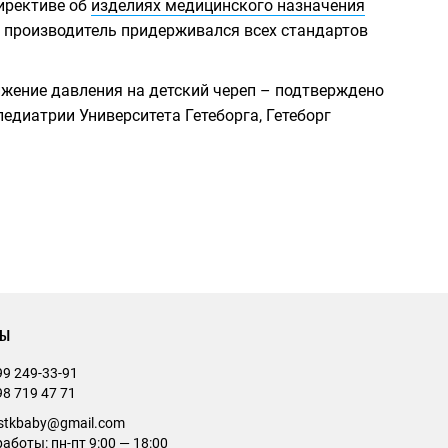
директиве об
изделиях медицинского назначения
что производитель придерживался всех стандартов
ижение давления на детский череп – подтверждено
едиатрии Университета Гетеборга, Гетеборг
ты
99 249-33-91
98 719 47 71
estkbaby@gmail.com
аботы: пн-пт 9:00 — 18:00