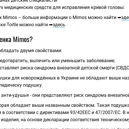
анах детские специалисты
х медицинских средств для исправления кривой головы:
х Mimos – больше информации о Mimos можно найти ➦
зде
ке Tortle можно найти ➦
здесь
.
бенка Mimos?
обладать двумя свойствами:
редотвратить, вылечить или уменьшить заболевание;
ставляет риска синдрома внезапной детской смерти (СВДС
душки для новорождённых в Украине не обладают выше наз
педическу подушку.
 анти-удушья - они представляют риск синдрома внезапной
торая обладает выше названным свойством. Такая подушк
я в соответствии с директивами 93/42ЕЕС и 47/2007/ЕС. В
изделия, на основе декларации соответствия техническом